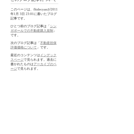
このページは、fhidecyanが2011
年1月 3日 23:01に書いたブログ
記事です。
ひとつ前のブログ記事は「
シン
ガポールでの不動産購入規制
」
です。
次のブログ記事は「
不動産担保
評価価格について
」です。
最近のコンテンツは
インデック
スページ
で見られます。過去に
書かれたものは
アーカイブのペ
ージ
で見られます。