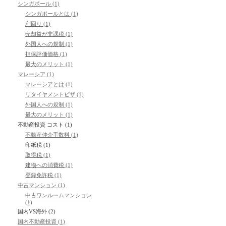
シンガポール (1)
わらしべ長者が多数存在しているようです。
シンガポールとは (1)
利回り (1)
売却益が非課税 (1)
これは日本からでも可能なので、おもしろいですね。
外国人への規制 (1)
担保評価価格 (1)
最大のメリット (1)
マレーシア (1)
マレーシアとは (1)
リタイヤメントビザ (1)
外国人への規制 (1)
最大のメリット (1)
不動産投資 コスト (1)
不動産仲介手数料 (1)
印紙税 (1)
取得税 (1)
建物への消費税 (1)
登録免許税 (1)
中古マンション (1)
中古ワンルームマンション
(1)
国内VS海外 (2)
国内不動産投資 (1)