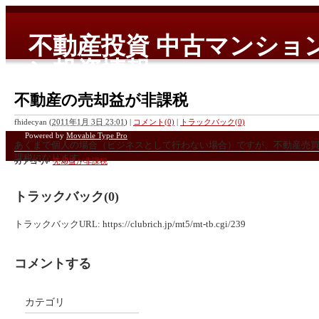
不動産投資 中古マンショ
ン投資情報
国内、海外の中古マンション、新築コンドミニアムを中心とした
不動産の売却益が非課税
fhidecyan
(
2011年1月 3日 23:01
)
|
コメント(0)
|
トラックバック(0)
Powered by
Movable Type Pro
あくまで個人の場合（ビジネスとして行わない場合）ですが、不動産売
課税になります。
カテゴリ
:
売却益が非課税
これは、不動産投資を考えるにあたって非常に大きいメリットです。
トラックバック(0)
単純に5000万円で買って、6000万円で売れば1000万円が儲かる形になり
トラックバックURL: https://clubrich.jp/mt5/mt-tb.cgi/239
日本の場合だと、自宅の売買でない場合だと非常に高額（場合によっては
かってしまうため、あまりうまみがなくなってしまいますが、シンガポ
コメントする
ロ。
カテゴリ
実際に現地シンガポーリアンの中にも自分の物件を転売しては、より大