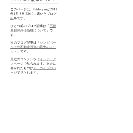
このページは、fhidecyanが2011
年1月 3日 23:10に書いたブログ
記事です。
ひとつ前のブログ記事は「
不動
産担保評価価格について
」で
す。
次のブログ記事は「
シンガポー
ルでの不動産投資の最大のメリ
ット
」です。
最近のコンテンツは
インデック
スページ
で見られます。過去に
書かれたものは
アーカイブのペ
ージ
で見られます。