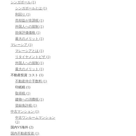
シンガポール (1)
シンガポールとは (1)
利回り (1)
売却益が非課税 (1)
外国人への規制 (1)
担保評価価格 (1)
最大のメリット (1)
マレーシア (1)
マレーシアとは (1)
リタイヤメントビザ (1)
外国人への規制 (1)
最大のメリット (1)
不動産投資 コスト (1)
不動産仲介手数料 (1)
印紙税 (1)
取得税 (1)
建物への消費税 (1)
登録免許税 (1)
中古マンション (1)
中古ワンルームマンション
(1)
国内VS海外 (2)
国内不動産投資 (1)