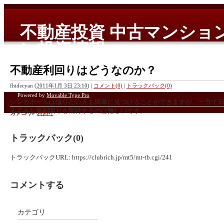
不動産投資 中古マンショ
ン投資情報
国内、海外の中古マンション、新築コンドミニアムを中心とした
不動産利回りはどうなのか？
fhidecyan
(
2011年1月 3日 23:10
)
|
コメント(0)
|
トラックバック(0)
Powered by
Movable Type Pro
シンガポールは借りたい人も簡単に見つけることができますが、一方で日
るような高利回りを期待するのは難しいです。
カテゴリ
:
利回り
トラックバック(0)
一般的には3~4%と言われており、日本のように銀行ローンを増やして、
収入が少ないためローンの金利程度しか稼げないことから、そもそもそ
トラックバックURL: https://clubrich.jp/mt5/mt-tb.cgi/241
いる人はほとんどいません。
コメントする
シンガポール＝短期売却狙い
カテゴリ
ということが言えます。