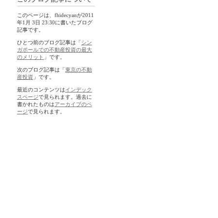
このページは、fhidecyanが2011
年1月 3日 23:30に書いたブログ
記事です。
ひとつ前のブログ記事は「
シン
ガポールでの不動産投資の最大
のメリット
」です。
次のブログ記事は「
東京の不動
産投資
」です。
最近のコンテンツは
インデック
スページ
で見られます。過去に
書かれたものは
アーカイブのペ
ージ
で見られます。