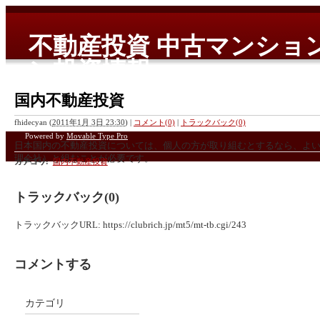
不動産投資 中古マンショ
ン投資情報
国内、海外の中古マンション、新築コンドミニアムを中心とした
国内不動産投資
fhidecyan
(
2011年1月 3日 23:30
)
|
コメント(0)
|
トラックバック(0)
Powered by
Movable Type Pro
日本国内の不動産投資については、個人の方が取り組むとするなら、よ
理会社）と組むことが必要です。
カテゴリ
:
国内不動産投資
トラックバック(0)
ひとえに利回りが10%だと言ったとしても、物件の老朽化などにより補
りません。
トラックバックURL: https://clubrich.jp/mt5/mt-tb.cgi/243
そこで、家賃の回収交渉から、補修工事の手配まで、個人では手の届か
りフォローしてくれるようなよい不動産業者を見つけることからぜひは
コメントする
税金に関する知識
カテゴリ
不動産分野での経験