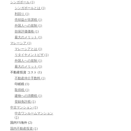
シンガポール (1)
補修工事などの業者とのコネクション
シンガポールとは (1)
利回り (1)
売却益が非課税 (1)
最終的には合う合わないなどは会ってみて、実際に付き合ってみて決め
外国人への規制 (1)
担保評価価格 (1)
最大のメリット (1)
マレーシア (1)
マレーシアとは (1)
リタイヤメントビザ (1)
外国人への規制 (1)
最大のメリット (1)
不動産投資 コスト (1)
不動産仲介手数料 (1)
印紙税 (1)
取得税 (1)
建物への消費税 (1)
登録免許税 (1)
中古マンション (1)
中古ワンルームマンション
(1)
国内VS海外 (2)
国内不動産投資 (1)