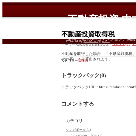
不動産投資 
ン投資情報
不動産投資取得税
国内、海外の中古マンション、新築
Powered by
Movable Type Pro
fhidecyan
(
2011年1月 4日 17:24
)
|
コメント(0)
|
ト
不動産を取得した場合、「不動産取得税
の計算により算出されます。
カテゴリ
:
取得税
取得対象 不動産取得税の計算
トラックバック(0)
土 地 固定資産税評価額×1/2×3％
建 物 固定資産税評価額×3％
トラックバックURL: https://clubrich.jp/mt5/m
（土地に関する税金計算は平成17年12月
コメントする
カテゴリ
シンガポール (1)
シンガポールとは (1)