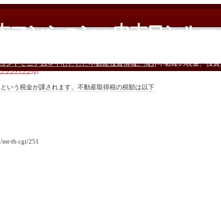
中古マンション・中古ワンルー
コンドミニアムを中心とした不動産投資情報。海外不動産の税金、投資
ラックバック(0)
」という税金が課されます。不動産取得税の税額は以下
t-tb.cgi/251
31日までに取得した場合の特例計算です。）