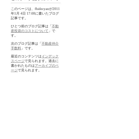
このページは、fhidecyanが2011
年1月 4日 17:08に書いたブログ
記事です。
ひとつ前のブログ記事は「
不動
産投資のコストについて
」で
す。
次のブログ記事は「
不動産仲介
手数料
」です。
最近のコンテンツは
インデック
スページ
で見られます。過去に
書かれたものは
アーカイブのペ
ージ
で見られます。