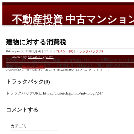
不動産投資 中古マンショ
ン投資情報
国内、海外の中古マンション、新築コンドミニアムを中心とした
建物に対する消費税
fhidecyan
(
2011年1月 4日 17:08
)
|
コメント(0)
|
トラックバック(0)
Powered by
Movable Type Pro
不動産の購入代金を支払う場合、土地代金に対しては消費税がかかりま
費税（5％）が課されます。（平成16年4月1日より「取引価格の総額表
カテゴリ
:
建物への消費税
の消費税を取引価格に含める事が義務付けられています。）
トラックバック(0)
トラックバックURL: https://clubrich.jp/mt5/mt-tb.cgi/247
コメントする
カテゴリ