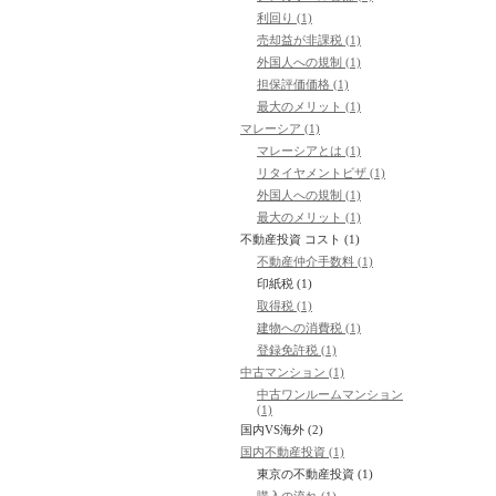
不動産の仲介手数料の上限は上記
利回り (1)
率が異なって
売却益が非課税 (1)
います。
外国人への規制 (1)
以上のことから400万円超の不動
担保評価価格 (1)
買代金に
最大のメリット (1)
対して3.15％＋63,000円と略し
マレーシア (1)
マレーシアとは (1)
リタイヤメントビザ (1)
外国人への規制 (1)
最大のメリット (1)
不動産投資 コスト (1)
不動産仲介手数料 (1)
印紙税 (1)
取得税 (1)
建物への消費税 (1)
登録免許税 (1)
中古マンション (1)
中古ワンルームマンション
(1)
国内VS海外 (2)
国内不動産投資 (1)
東京の不動産投資 (1)
購入の流れ (1)