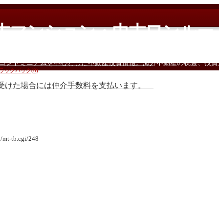
中古マンション・中古ワンルー
コンドミニアムを中心とした不動産投資情報。海外不動産の税金、投資
ラックバック(0)
受けた場合には仲介手数料を支払います。
ます。
t-tb.cgi/248