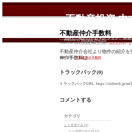
不動産投資 
ン投資情報
不動産仲介手数料
国内、海外の中古マンション、新築
Powered by
Movable Type Pro
fhidecyan
(
2011年1月 4日 17:10
)
|
コメント(0)
|
ト
不動産仲介会社より物件の紹介を
仲介手数料は
カテゴリ
:
不動産仲介手数料
上限が以下のように定められてい
トラックバック(0)
手数料の上
不動産の価格
限
トラックバックURL: https://clubrich.jp/mt5/m
200万円以下
5.25％
コメントする
200万円超 400万円
4.2％
以下
カテゴリ
400万円超
3.15％
シンガポール (1)
シンガポールとは (1)